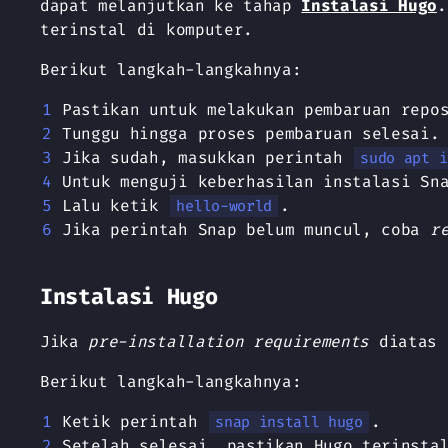
dapat melanjutkan ke tahap
Instalasi Hugo
.
terinstal di komputer.
Berikut langkah-langkahnya:
Pastikan untuk melakukan pembaruan repo
Tunggu hingga proses pembaruan selesai.
Jika sudah, masukkan perintah
sudo apt i
Untuk menguji keberhasilan instalasi Sn
Lalu ketik
.
hello-world
Jika perintah Snap belum muncul, coba
r
Instalasi Hugo
Jika
pre-installation requirements
diatas 
Berikut langkah-langkahnya:
Ketik perintah
.
snap install hugo
Setelah selesai, pastikan Hugo terinsta