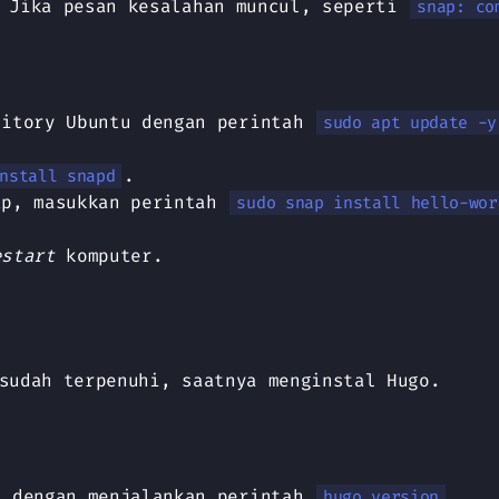
 Jika pesan kesalahan muncul, seperti
snap: co
sitory Ubuntu dengan perintah
sudo apt update -y
.
nstall snapd
ap, masukkan perintah
sudo snap install hello-wor
estart
komputer.
sudah terpenuhi, saatnya menginstal Hugo.
l dengan menjalankan perintah
.
hugo version