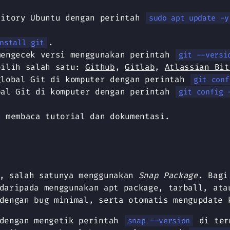
sitory Ubuntu dengan perintah
sudo apt update -y
.
nstall git
mengecek versi menggunakan perintah
git --versi
pilih salah satu:
Github
,
Gitlab
,
Atlassian Bit
global Git di komputer dengan perintah
git conf
bal Git di komputer dengan perintah
git config 
n membaca tutorial dan dokumentasi.
o, salah satunya menggunakan
Snap Package
. Bagi
aripada menggunakan apt package, tarball, at
dengan bug minimal, serta otomatis mengupdate 
dengan mengetik perintah
di term
snap --version