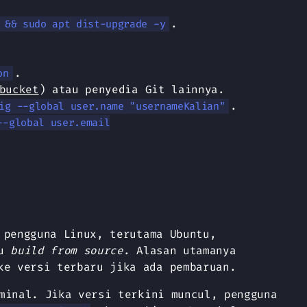
.
 && sudo apt dist-upgrade -y
.
on
bucket
) atau penyedia Git lainnya.
.
ig --global user.name "usernameKalian"
--global user.email
 pengguna Linux, terutama Ubuntu,
au
build from source
. Alasan utamanya
ke versi terbaru jika ada pembaruan.
inal. Jika versi terkini muncul, pengguna