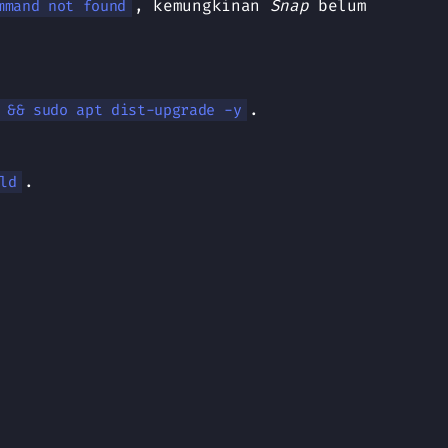
, kemungkinan
Snap
belum
mmand not found
.
 && sudo apt dist-upgrade -y
.
ld